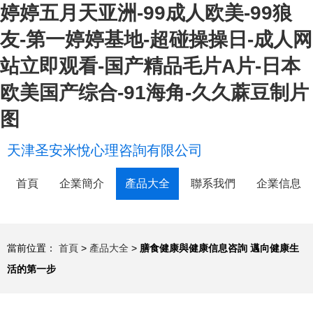
婷婷五月天亚洲-99成人欧美-99狼
友-第一婷婷基地-超碰操操日-成人网
站立即观看-国产精品毛片A片-日本
欧美国产综合-91海角-久久蔴豆制片
图
天津圣安米悅心理咨詢有限公司
首頁
企業簡介
產品大全
聯系我們
企業信息
當前位置：
首頁
>
產品大全
>
膳食健康與健康信息咨詢 邁向健康生
活的第一步